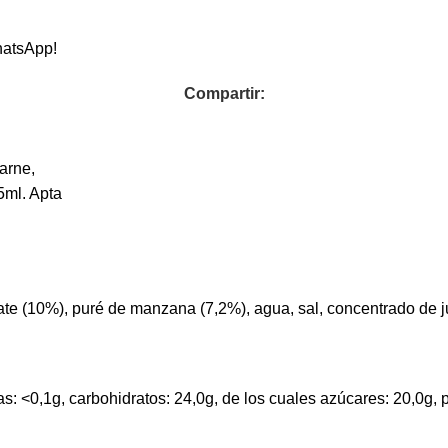
hatsApp!
Compartir:
arne,
5ml. Apta
ate (10%), puré de manzana (7,2%), agua, sal, concentrado de ju
: <0,1g, carbohidratos: 24,0g, de los cuales azúcares: 20,0g, pro