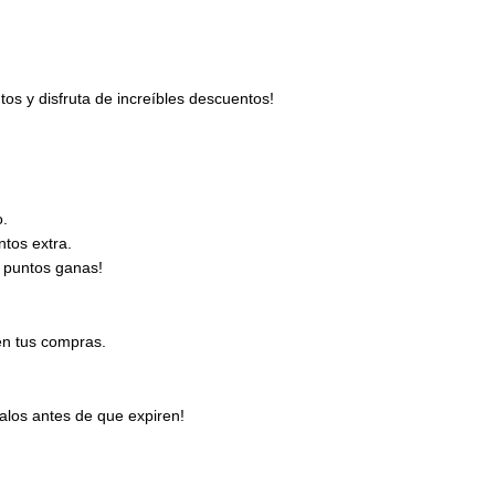
s y disfruta de increíbles descuentos!
o.
tos extra.
 puntos ganas!
en tus compras.
los antes de que expiren!