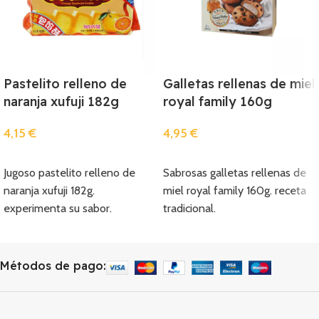
Pastelito relleno de
Galletas rellenas de miel
naranja xufuji 182g
royal family 160g
4,15
€
4,95
€
Añadir
Añadir
Jugoso pastelito relleno de
Sabrosas galletas rellenas de
naranja xufuji 182g.
miel royal family 160g. receta
experimenta su sabor.
tradicional.
Métodos de pago: