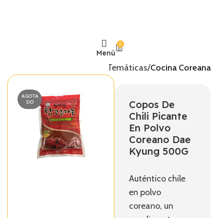
0
Menú
Inicio
Temáticas
Cocina Coreana
AGOTA
Copos De
DO
Chili Picante
En Polvo
Coreano Dae
Kyung 500G
Auténtico chile
en polvo
coreano, un