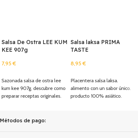
Salsa De Ostra LEE KUM
Salsa laksa PRIMA
KEE 907g
TASTE
7,95
€
8,95
€
Añadir
Añadir
Sazonada salsa de ostra lee
Placentera salsa laksa.
kum kee 907g. descubre como
alimento con un sabor único.
preparar receptas originales.
producto 100% asiático.
Métodos de pago: