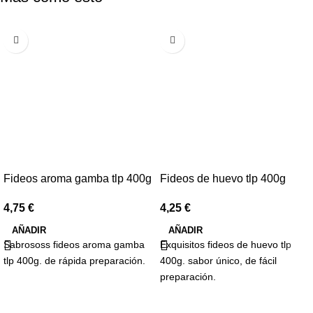
Fideos aroma gamba tlp 400g
Fideos de huevo tlp 400g
4,75
€
4,25
€
AÑADIR
AÑADIR
Sabrososs fideos aroma gamba
Exquisitos fideos de huevo tlp
tlp 400g. de rápida preparación.
400g. sabor único, de fácil
preparación.