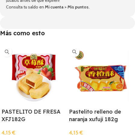
¡úsalos antes de que expiren!
Consulta tu saldo en
Mi cuenta
>
Mis puntos
.
Más como esto
PASTELITO DE FRESA
Pastelito relleno de
XFJ182G
naranja xufuji 182g
4,15
€
4,15
€