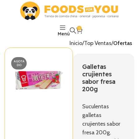
0
Menú
Inicio
Top Ventas
Ofertas
AGOTA
Galletas
DO
crujientes
sabor fresa
200g
Suculentas
galletas
crujientes sabor
fresa 200g.