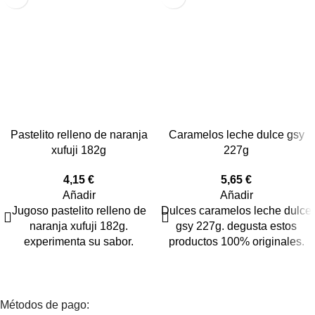
Pastelito relleno de naranja
Caramelos leche dulce gsy
xufuji 182g
227g
4,15
€
5,65
€
Añadir
Añadir
Jugoso pastelito relleno de
Dulces caramelos leche dulce
naranja xufuji 182g.
gsy 227g. degusta estos
experimenta su sabor.
productos 100% originales.
Métodos de pago: