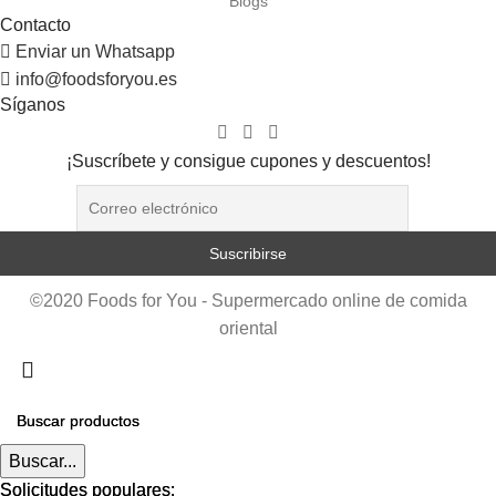
Blogs
Contacto
Enviar un Whatsapp
info@foodsforyou.es
Síganos
¡Suscríbete y consigue cupones y descuentos!
©2020 Foods for You - Supermercado online de comida
oriental
Buscar...
Buscar...
Solicitudes populares:
Solicitudes populares: