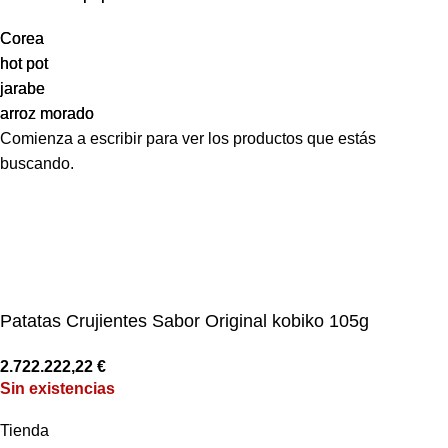
Corea
Corea
hot pot
hot pot
jarabe
jarabe
arroz morado
arroz morado
Comienza a escribir para ver los productos que estás
buscando.
Patatas Crujientes Sabor Original kobiko 105g
2.722.222,22
€
Sin existencias
Tienda