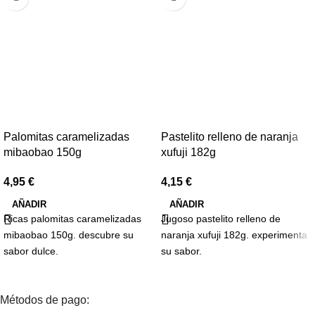
Palomitas caramelizadas
Pastelito relleno de naranja
mibaobao 150g
xufuji 182g
4,95
€
4,15
€
AÑADIR
AÑADIR
Ricas palomitas caramelizadas
Jugoso pastelito relleno de
mibaobao 150g. descubre su
naranja xufuji 182g. experimenta
sabor dulce.
su sabor.
Métodos de pago: