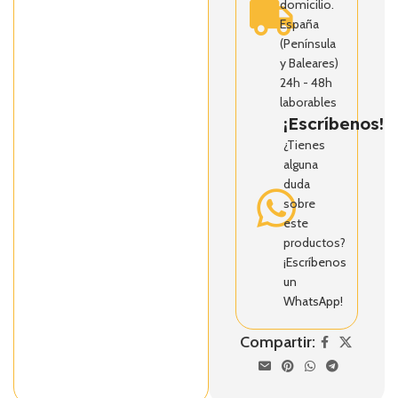
domicilio.
España
(Península
y Baleares)
24h - 48h
laborables
¡Escríbenos!
¿Tienes
alguna
duda
sobre
este
productos?
¡Escríbenos
un
WhatsApp!
Compartir: