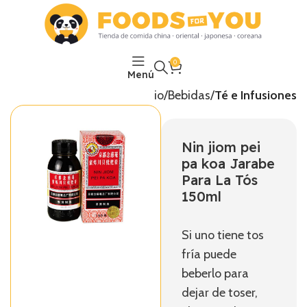
0
Menú
Inicio
Bebidas
Té e Infusiones
Nin jiom pei
pa koa Jarabe
Para La Tós
150ml
Si uno tiene tos
fría puede
beberlo para
dejar de toser,