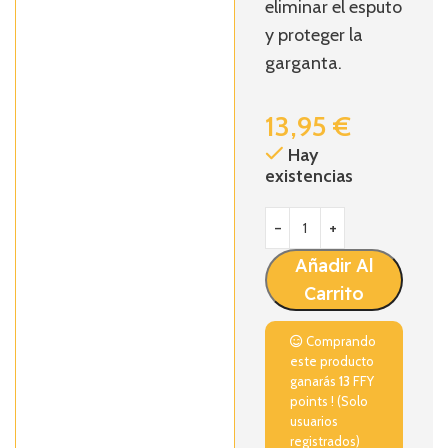
eliminar el esputo
y proteger la
garganta.
13,95
€
Hay
existencias
Añadir Al
Carrito
Comprando
este producto
ganarás
13
FFY
points ! (Solo
usuarios
registrados)