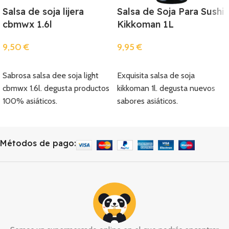
Salsa de soja lijera
Salsa de Soja Para Sushi
cbmwx 1.6l
Kikkoman 1L
9,50
€
9,95
€
Añadir
Añadir
Sabrosa salsa dee soja light
Exquisita salsa de soja
cbmwx 1.6l. degusta productos
kikkoman 1l. degusta nuevos
100% asiáticos.
sabores asiáticos.
Métodos de pago: