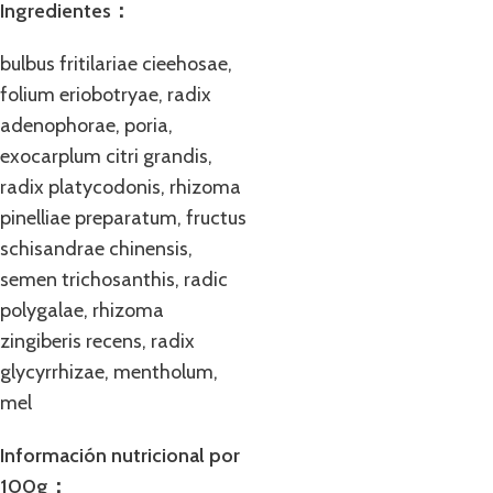
Ingredientes：
bulbus fritilariae cieehosae,
folium eriobotryae, radix
adenophorae, poria,
exocarplum citri grandis,
radix platycodonis, rhizoma
pinelliae preparatum, fructus
schisandrae chinensis,
semen trichosanthis, radic
polygalae, rhizoma
zingiberis recens, radix
glycyrrhizae, mentholum,
mel
Informació
n nutricional por
100g：