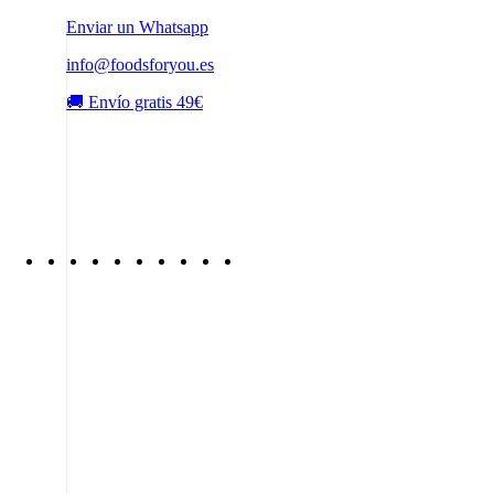
Enviar un Whatsapp
info@foodsforyou.es
🚚 Envío gratis 49€
Recetas, consejos y
MÁS