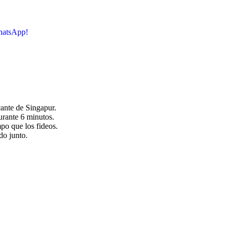
hatsApp!
cante de Singapur.
urante 6 minutos.
mpo que los fideos.
do junto.