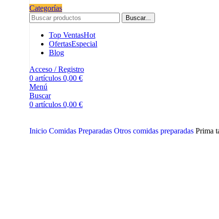
Categorías
Buscar...
🌶️ Descubre el auténtico sabor de Indonesia con
las Salsas Sambal ABC
Top Ventas
Hot
Ofertas
Especial
Blog
Condiciones de venta
Envío y devoluciones
Acceso / Registro
0
artículos
0,00
€
Menú
Buscar
0
artículos
0,00
€
Inicio
Comidas Preparadas
Otros comidas preparadas
Prima t