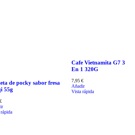
Cafe Vietnamita G7 3
En 1 320G
7,95
€
eta de pocky sabor fresa
Añadir
i 55g
Vista rápida
€
ir
 rápida