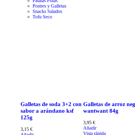
Patatas Fritas
Postres y Galletas
Snacks Salados
Tofu Seco
Galletas de soda 3+2 con
Galletas de arroz ne
sabor a arándano ksf
wantwant 84g
125g
3,95
€
Añadir
3,15
€
Vista rápida
Añadir