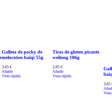
Galleta de pocky de
Tiras de gluten picante
e
melocoton baiqi 55g
weilong 106g
3,65
€
2,95
€
Gall
Añadir
Añadir
baiq
Vista rápida
Vista rápida
3,65
Añad
Vista