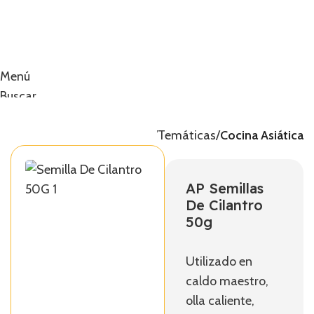
Menú
Buscar
0
artículos
0,00
€
Inicio
Temáticas
Cocina Asiática
AP Semillas
De Cilantro
50g
Utilizado en
caldo maestro,
olla caliente,