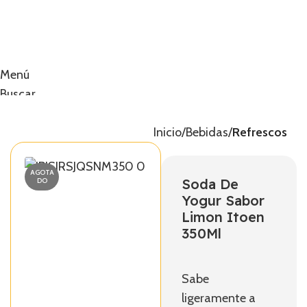
Menú
Buscar
0
artículos
0,00
€
Inicio
Bebidas
Refrescos
AGOTA
Soda De
DO
Yogur Sabor
Limon Itoen
350Ml
Sabe
ligeramente a