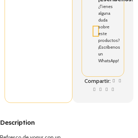
¿Tienes
alguna
duda
sobre
este
productos?
¡Escríbenos
un
WhatsApp!
Compartir:
Description
Refresco de yogur con un