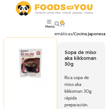
0
Menú
Inicio
Temáticas
Cocina Japonesa
Sopa de miso
aka kikkoman
30g
Rica sopa de
miso aka
kikkoman 30g.
rápida
preparación.