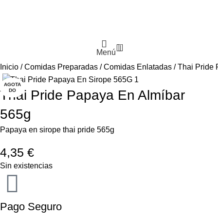
0
Menú
Inicio
Comidas Preparadas
Comidas Enlatadas
Thai Pride
AGOTA
DO
Thai Pride Papaya En Almíbar
565g
Papaya en sirope thai pride 565g
4,35
€
Sin existencias
Pago Seguro