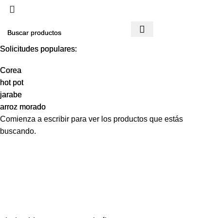
Solicitudes populares:
Solicitudes populares:
Corea
Corea
hot pot
hot pot
jarabe
jarabe
arroz morado
arroz morado
Comienza a escribir para ver los productos que estás
buscando.