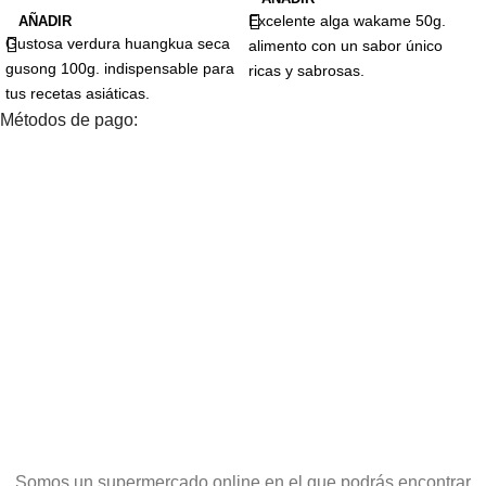
Excelente alga wakame 50g.
AÑADIR
Gustosa verdura huangkua seca
alimento con un sabor único
gusong 100g. indispensable para
ricas y sabrosas.
tus recetas asiáticas.
Métodos de pago:
Somos un supermercado online en el que podrás encontrar