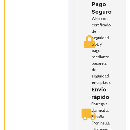
Pago
Seguro
Web con
certificado
de
seguridad
SSL y
pago
mediante
pasarela
de
seguridad
encriptada
Envío
rápido
Entrega a
domicilio.
España
(Península
y Baleares)