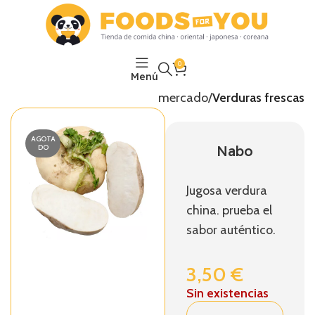
0
Menú
Inicio
El mercado
Verduras frescas
AGOTA
Nabo
DO
Jugosa verdura
china. prueba el
sabor auténtico.
3,50
€
Sin existencias