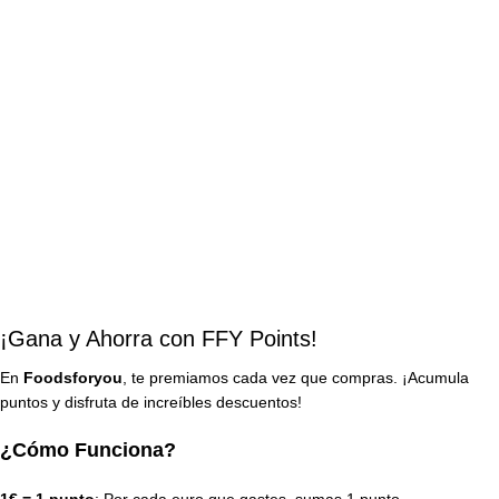
¡Gana y Ahorra con FFY Points!
En
Foodsforyou
, te premiamos cada vez que compras. ¡Acumula
puntos y disfruta de increíbles descuentos!
¿Cómo Funciona?
1€ = 1 punto
: Por cada euro que gastes, sumas 1 punto.