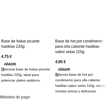
Base de fudue picante
Base de hot pot condimento
haidilao 220g
para olla caliente haidilao
sabor setas 110g
4,75
€
4,95
€
AÑADIR
Deliciosa base de fudue picante
AÑADIR
Sabrosa base de hot pot
haidilao 220g. ideal para
condimento para olla caliente
potenciar platos asiáticos.
haidilao sabor setas 110g. cocina
recetas únicas y deliciosas.
Métodos de pago: