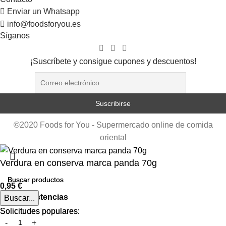
Enviar un Whatsapp
info@foodsforyou.es
Síganos
¡Suscríbete y consigue cupones y descuentos!
©2020 Foods for You - Supermercado online de comida
oriental
Verdura en conserva marca panda 70g
0,95
€
Hay existencias
Buscar...
Buscar...
Solicitudes populares:
Solicitudes populares: