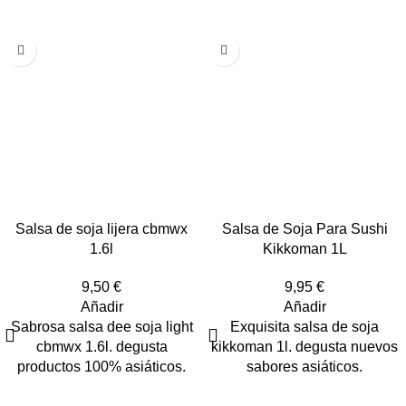
Salsa de soja lijera cbmwx
Salsa de Soja Para Sushi
1.6l
Kikkoman 1L
9,50
€
9,95
€
Añadir
Añadir
Sabrosa salsa dee soja light
Exquisita salsa de soja
cbmwx 1.6l. degusta
kikkoman 1l. degusta nuevos
productos 100% asiáticos.
sabores asiáticos.