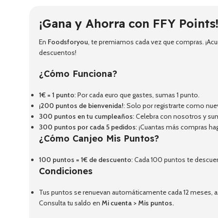
¡Gana y Ahorra con FFY Points
En
Foodsforyou
, te premiamos cada vez que compras. ¡Acum
descuentos!
¿Cómo Funciona?
1€ = 1 punto
: Por cada euro que gastes, sumas 1 punto.
¡200 puntos de bienvenida!
: Solo por registrarte como nue
300 puntos en tu cumpleaños
: Celebra con nosotros y su
300 puntos por cada 5 pedidos
: ¡Cuantas más compras ha
¿Cómo Canjeo Mis Puntos?
100 puntos = 1€ de descuento
: Cada 100 puntos te descue
Condiciones
Tus puntos se renuevan automáticamente cada 12 meses, así
Consulta tu saldo en
Mi cuenta
>
Mis puntos
.