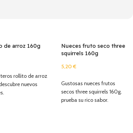
to de arroz 160g
Nueces fruto seco three
squirrels 160g
5,20
€
r
teros rollito de arroz
Añadir
Gustosas nueces frutos
descubre nuevos
secos three squirrels 160g.
s.
prueba su rico sabor.