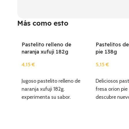
Más como esto
Pastelito relleno de
Pastelitos de
naranja xufuji 182g
pie 138g
4,15
€
5,15
€
Añadir
Añadir
Jugoso pastelito relleno de
Deliciosos past
naranja xufuji 182g.
fresa orion pie
experimenta su sabor.
descubre nuevo