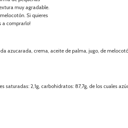
extura muy agradable.
 melocotón. Si quieres
s a comprarlo!
ada azucarada, crema, aceite de palma, jugo, de melocot
les saturadas: 2,1g, carbohidratos: 87,7g, de los cuales azú