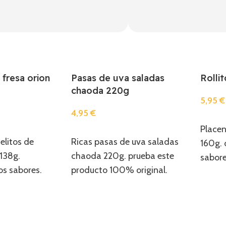
 fresa orion
Pasas de uva saladas
Rolli
chaoda 220g
5,95
€
4,95
€
Añadi
Placen
Añadir
elitos de
Ricas pasas de uva saladas
160g. 
 138g.
chaoda 220g. prueba este
sabore
s sabores.
producto 100% original.