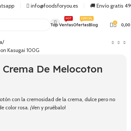
atsapp
info@foodsforyou.es
🚚 Envío gratis 4
HOT
ESPECIAL
0
Top Ventas
Ofertas
Blog
0,0
a
ton Kasugai 100G
 Crema De Melocoton
cotón con la cremosidad de la crema, dulce pero no
e color rosa. ¡Ven y pruébalo!