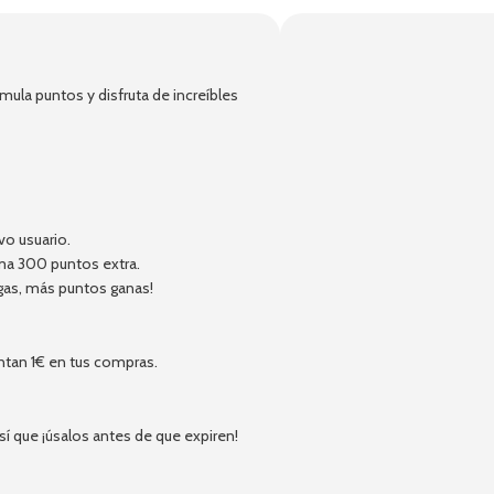
!
ula puntos y disfruta de increíbles
vo usuario.
ma 300 puntos extra.
gas, más puntos ganas!
ntan 1€ en tus compras.
 que ¡úsalos antes de que expiren!