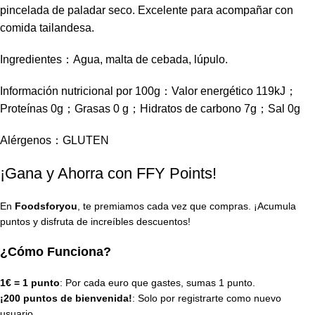
pincelada de paladar seco. Excelente para acompañar con
comida tailandesa.
Ingredientes：Agua, malta de cebada, lúpulo.
Información nutricional por 100g：Valor energético 119kJ；
Proteínas 0g；Grasas 0 g；Hidratos de carbono 7g；Sal 0g
Alérgenos：GLUTEN
¡Gana y Ahorra con FFY Points!
En
Foodsforyou
, te premiamos cada vez que compras. ¡Acumula
puntos y disfruta de increíbles descuentos!
¿Cómo Funciona?
1€ = 1 punto
: Por cada euro que gastes, sumas 1 punto.
¡200 puntos de bienvenida!
: Solo por registrarte como nuevo
usuario.