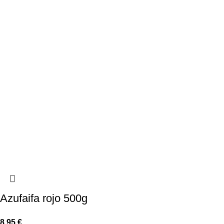
Azufaifa rojo 500g
8,95
€