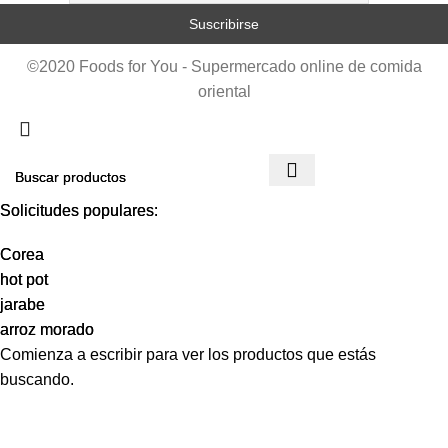
©2020 Foods for You - Supermercado online de comida
oriental
Solicitudes populares:
Solicitudes populares:
Corea
Corea
hot pot
hot pot
jarabe
jarabe
arroz morado
arroz morado
Comienza a escribir para ver los productos que estás
buscando.