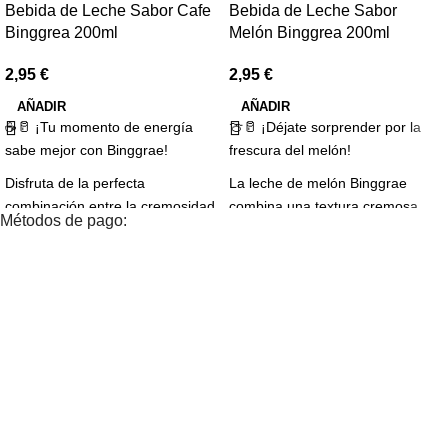
Bebida de Leche Sabor Cafe
Bebida de Leche Sabor
Binggrea 200ml
Melón Binggrea 200ml
2,95
€
2,95
€
AÑADIR
AÑADIR
☕🥛 ¡Tu momento de energía
🍈🥛 ¡Déjate sorprender por la
sabe mejor con Binggrae!
frescura del melón!
Disfruta de la perfecta
La leche de melón Binggrae
combinación entre la cremosidad
combina una textura cremosa
Métodos de pago:
de la leche y el irresistible aroma
con el sabor dulce y refrescante
del café. Una bebida suave,
del melón. Una bebida original,
equilibrada y deliciosa para
ligera y deliciosa, perfecta para
acompañarte en tus estudios,
disfrutar bien fría en cualquier
trabajo o momentos de
momento del día.
descanso.
✨ Refrescante, suave y llena de
✨ Energía, sabor y disfrute en
sabor.
cada sorbo.