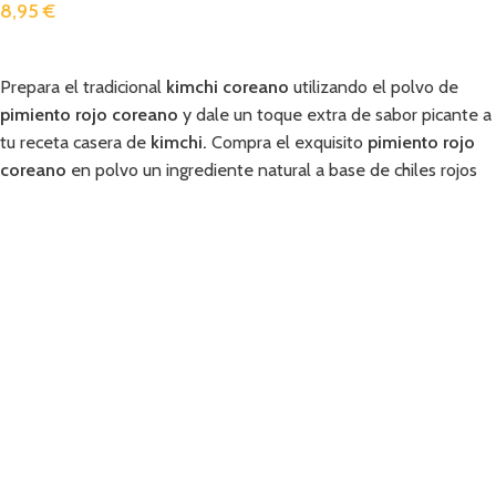
8,95
€
Añadir
Prepara el tradicional
kimchi coreano
utilizando el polvo de
pimiento rojo coreano
y dale un toque extra de sabor picante a
tu receta casera de
kimchi.
Compra el exquisito
pimiento rojo
coreano
en polvo un ingrediente natural a base de chiles rojos
secados al sol y prepara deliciosas recetas de
kimchi
.