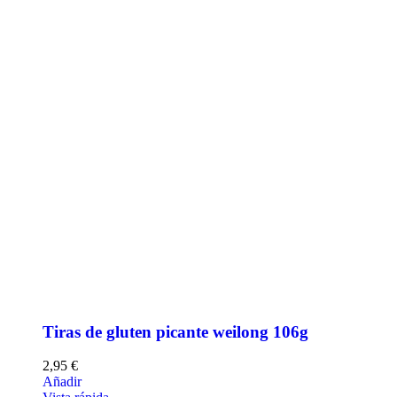
Tiras de gluten picante weilong 106g
2,95
€
Añadir