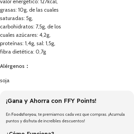
valor energético: 127kcal,
grasas: 10g, de las cuales
saturadas: 5g,
carbohidratos: 7,5g, de los
cuales azúcares: 4,2g,
proteínas: 1,4g, sal: 1,5g,
fibra dietética: 0,7g
Alérgenos：
soja
¡Gana y Ahorra con FFY Points!
En
Foodsforyou
, te premiamos cada vez que compras. ¡Acumula
puntos y disfruta de increíbles descuentos!
¿Cómo Funciona?