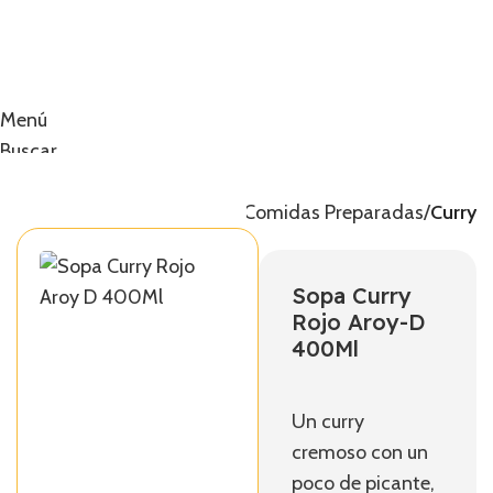
Menú
Buscar
0
artículos
0,00
€
Inicio
Comidas Preparadas
Curry
Sopa Curry
Rojo Aroy-D
400Ml
Un curry
cremoso con un
poco de picante,