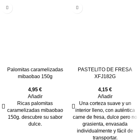
Palomitas caramelizadas
PASTELITO DE FRESA
mibaobao 150g
XFJ182G
4,95
€
4,15
€
Añadir
Añadir
Ricas palomitas
Una corteza suave y un
caramelizadas mibaobao
interior lleno, con auténtica
150g. descubre su sabor
carne de fresa, dulce pero no
dulce.
grasienta, envasada
individualmente y fácil de
transportar.