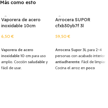
Más como esto
Vaporera de acero
Arrocera SUPOR
inoxidable 10cm
cfxb30yb7f 3l
6,50
€
59,50
€
Añadir
Añadir
Vaporera de acero
Arrocera Supor 3L
para 2-4
inoxidable 10 cm
para uso
personas con acabado interior
amplio. Cocción
saludable
y
antiadherente
. Fácil de limpiar.
fácil de usar.
Cocina el arroz en
poco
tiempo.
Apagado automático.