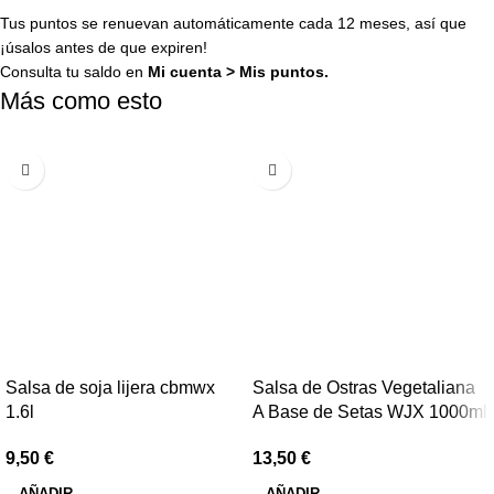
Tus puntos se renuevan automáticamente cada 12 meses, así que
¡úsalos antes de que expiren!
Consulta tu saldo en
Mi cuenta
>
Mis puntos
.
Más como esto
Salsa de soja lijera cbmwx
Salsa de Ostras Vegetaliana
1.6l
A Base de Setas WJX 1000ml
9,50
€
13,50
€
AÑADIR
AÑADIR