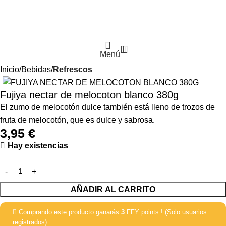
0
Menú
Inicio
Bebidas
Refrescos
Fujiya nectar de melocoton blanco 380g
El zumo de melocotón dulce también está lleno de trozos de
fruta de melocotón, que es dulce y sabrosa.
3,95
€
Hay existencias
AÑADIR AL CARRITO
Comprando este producto ganarás
3
FFY points ! (Solo usuarios
registrados)