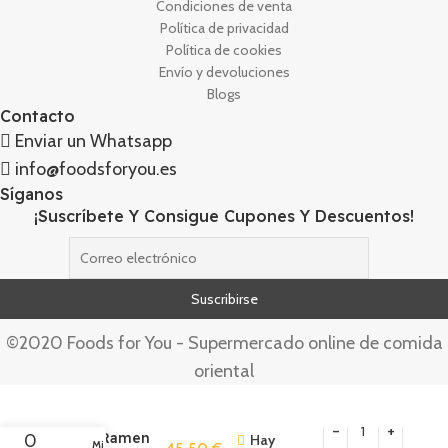
Condiciones de venta
Política de privacidad
Política de cookies
Envío y devoluciones
Blogs
Contacto
Enviar un Whatsapp
info@foodsforyou.es
Síganos
¡Suscríbete Y Consigue Cupones Y Descuentos!
©2020 Foods for You - Supermercado online de comida
oriental
Set De Bol
Para Ramen
0
Hay
Mi cuenta