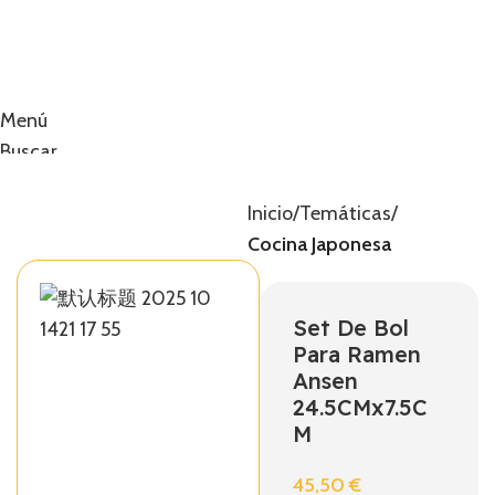
Menú
Buscar
0
artículos
0,00
€
Inicio
Temáticas
Cocina Japonesa
Set De Bol
Para Ramen
Ansen
24.5CMx7.5C
M
45,50
€