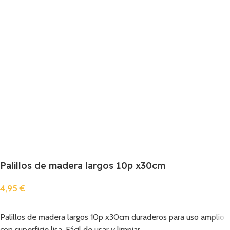
Palillos de madera largos 10p x30cm
4,95
€
Añadir
Palillos de madera largos 10p x30cm duraderos para uso amplio
con superficie lisa. Fácil de usar y limpiar.