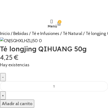
2
Menú
Inicio
Bebidas
Té e Infusiones
Té Natural
Té longjin
Té longjing QIHUANG 50g
4,25
€
Hay existencias
Añadir al carrito