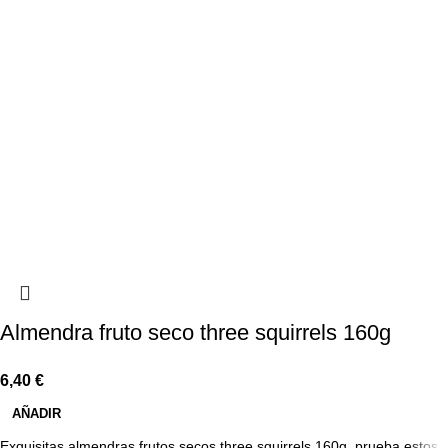
Almendra fruto seco three squirrels 160g
6,40
€
AÑADIR
Exquisitas almendras frutos secos three squirrels 160g. prueba estos