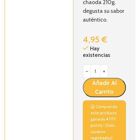
chaoda 210g.
degusta su sabor
auténtico.
4,95
€
Hay
existencias
Añadir Al
Carrito
Comprando
este producto
ganarás
4
FFY
points ! (Solo
usuarios
registrados)