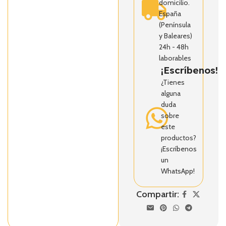
domicilio.
España
(Península
y Baleares)
24h - 48h
laborables
¡Escríbenos!
¿Tienes
alguna
duda
sobre
este
productos?
¡Escríbenos
un
WhatsApp!
Compartir: