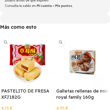
¡úsalos antes de que expiren!
Consulta tu saldo en
Mi cuenta
>
Mis puntos
.
Más como esto
PASTELITO DE FRESA
Galletas rellenas de miel
XFJ182G
royal family 160g
4,15
€
4,95
€