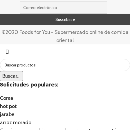
©2020 Foods for You - Supermercado online de comida
oriental
Buscar...
Buscar...
Solicitudes populares:
Solicitudes populares:
Corea
Corea
hot pot
hot pot
jarabe
jarabe
arroz morado
arroz morado