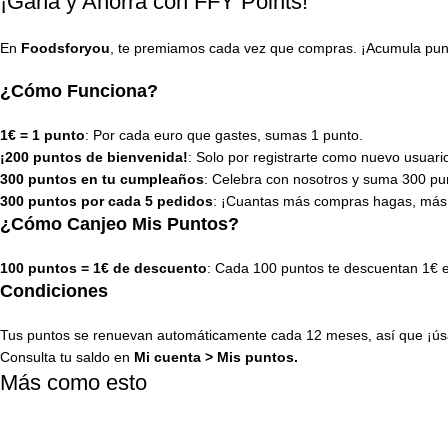
¡Gana y Ahorra con FFY Points!
En
Foodsforyou
, te premiamos cada vez que compras. ¡Acumula punto
¿Cómo Funciona?
1€ = 1 punto
: Por cada euro que gastes, sumas 1 punto.
¡200 puntos de bienvenida!
: Solo por registrarte como nuevo usuari
300 puntos en tu cumpleaños
: Celebra con nosotros y suma 300 pun
300 puntos por cada 5 pedidos
: ¡Cuantas más compras hagas, más
¿Cómo Canjeo Mis Puntos?
100 puntos = 1€ de descuento
: Cada 100 puntos te descuentan 1€ 
Condiciones
Tus puntos se renuevan automáticamente cada 12 meses, así que ¡úsa
Consulta tu saldo en
Mi cuenta
>
Mis puntos
.
Más como esto