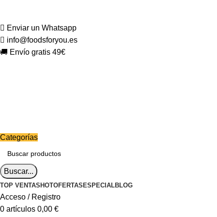
Enviar un Whatsapp
info@foodsforyou.es
🚚 Envío gratis 49€
Categorías
Buscar...
TOP VENTAS
HOT
OFERTAS
ESPECIAL
BLOG
Acceso / Registro
0
artículos
0,00
€