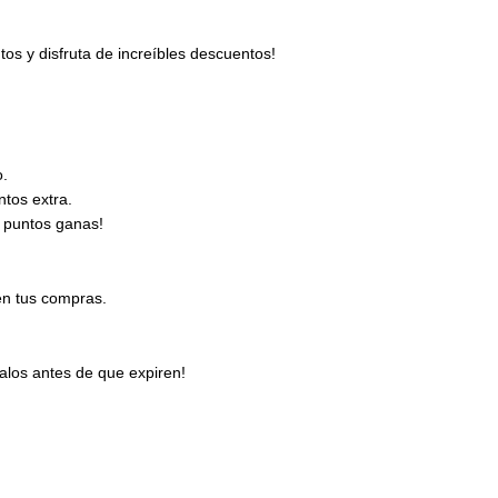
s y disfruta de increíbles descuentos!
o.
tos extra.
 puntos ganas!
en tus compras.
los antes de que expiren!