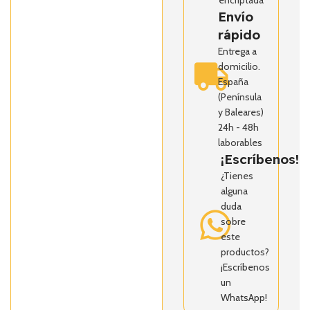
encriptada
Envío
rápido
Entrega a
domicilio.
España
(Península
y Baleares)
24h - 48h
laborables
¡Escríbenos!
¿Tienes
alguna
duda
sobre
este
productos?
¡Escríbenos
un
WhatsApp!