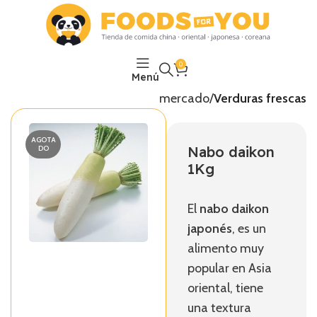
0
Menú
Inicio
El mercado
Verduras frescas
AGOTA
Nabo daikon
DO
1Kg
El
nabo daikon
japonés
, es un
alimento muy
popular en Asia
oriental, tiene
una textura