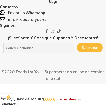
Blogs
Contacto
Enviar un Whatsapp
info@foodsforyou.es
Síganos
¡Suscríbete Y Consigue Cupones Y Descuentos!
©2020 Foods for You - Supermercado online de comida
oriental
0
Nabo daikon 1Kg
3,60
€
Sin existencias
Tienda
Carrito
Mi cuenta