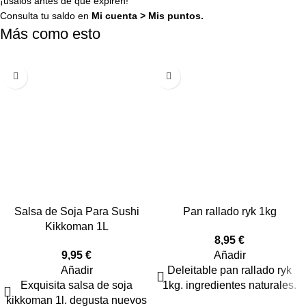
¡úsalos antes de que expiren!
Consulta tu saldo en
Mi cuenta
>
Mis puntos
.
Más como esto
Salsa de Soja Para Sushi
Pan rallado ryk 1kg
Kikkoman 1L
8,95
€
9,95
€
Añadir
Añadir
Deleitable pan rallado ryk
Exquisita salsa de soja
1kg. ingredientes naturales.
kikkoman 1l. degusta nuevos