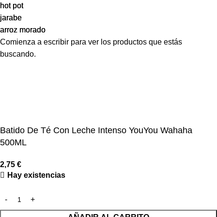
hot pot
hot pot
jarabe
jarabe
arroz morado
arroz morado
Comienza a escribir para ver los productos que estás
buscando.
Batido De Té Con Leche Intenso YouYou Wahaha
500ML
2,75
€
Hay existencias