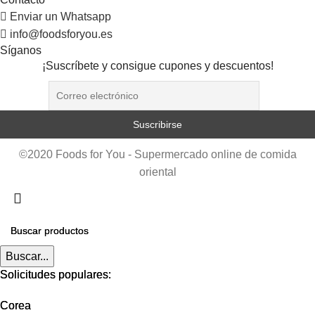
Enviar un Whatsapp
info@foodsforyou.es
Síganos
¡Suscríbete y consigue cupones y descuentos!
©2020 Foods for You - Supermercado online de comida
oriental
Buscar...
Buscar...
Solicitudes populares:
Solicitudes populares:
Corea
Corea