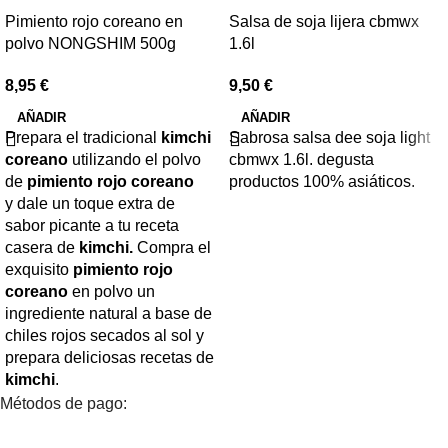
Pimiento rojo coreano en
Salsa de soja lijera cbmwx
polvo NONGSHIM 500g
1.6l
8,95
€
9,50
€
AÑADIR
AÑADIR
Prepara el tradicional
kimchi
Sabrosa salsa dee soja light
coreano
utilizando el polvo
cbmwx 1.6l. degusta
de
pimiento rojo coreano
productos 100% asiáticos.
y dale un toque extra de
sabor picante a tu receta
casera de
kimchi.
Compra el
exquisito
pimiento rojo
coreano
en polvo un
ingrediente natural a base de
chiles rojos secados al sol y
prepara deliciosas recetas de
kimchi
.
Métodos de pago: