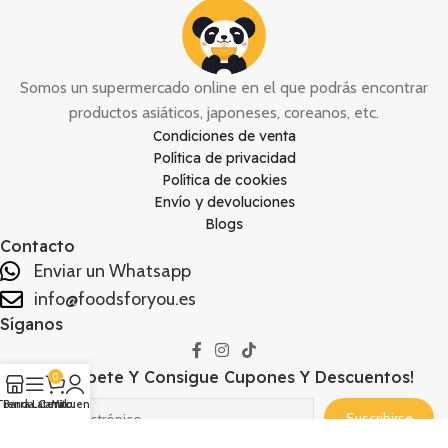
Somos un supermercado online en el que podrás encontrar
productos asiáticos, japoneses, coreanos, etc.
Condiciones de venta
Política de privacidad
Política de cookies
Envío y devoluciones
Blogs
Contacto
Enviar un Whatsapp
info@foodsforyou.es
Síganos
¡Suscríbete Y Consigue Cupones Y Descuentos!
0
Tienda
Barra Lateral
Carrito
Mi cuenta