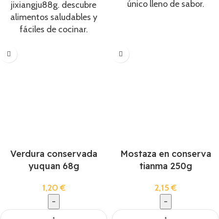
único lleno de sabor.
jixiangju88g. descubre
alimentos saludables y
fáciles de cocinar.
Verdura conservada
Mostaza en conserva
yuquan 68g
tianma 250g
1,20
€
2,15
€