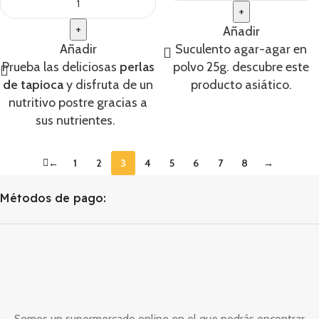
Añadir
Añadir
Suculento agar-agar en
Prueba las deliciosas
perlas
polvo 25g. descubre este
de tapioca
y disfruta de un
producto asiático.
nutritivo postre gracias a
sus nutrientes.
←
1
2
3
4
5
6
7
8
→
Métodos de pago:
Somos un supermercado online en el que podrás encontrar