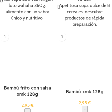
loto wahaha 360g.
Apetitosa sopa dulce de 8
alimento con un sabor
cereales. descubre
único y nutritivo.
productos de rápida
preparación.
Bambú frito con salsa
Bambú xmk 128g
xmk 128g
2,95
€
2,95
€