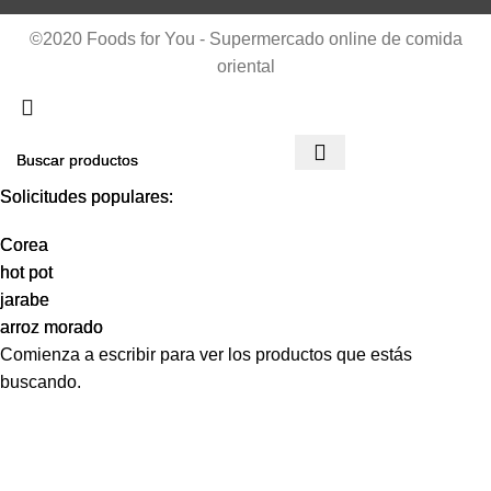
©2020 Foods for You - Supermercado online de comida
oriental
Solicitudes populares:
Solicitudes populares:
Corea
Corea
hot pot
hot pot
jarabe
jarabe
arroz morado
arroz morado
Comienza a escribir para ver los productos que estás
buscando.