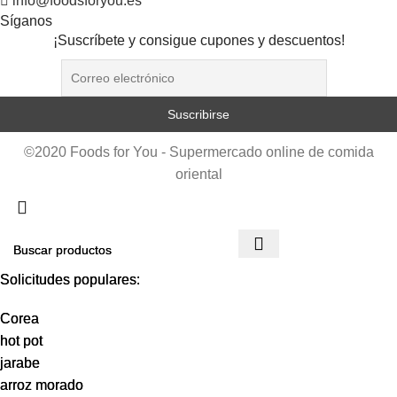
info@foodsforyou.es
Síganos
¡Suscríbete y consigue cupones y descuentos!
©2020 Foods for You - Supermercado online de comida
oriental
Solicitudes populares:
Solicitudes populares:
Corea
Corea
hot pot
hot pot
jarabe
jarabe
arroz morado
arroz morado