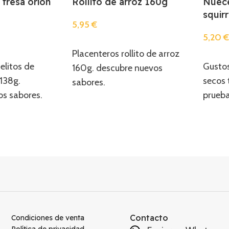
 fresa orion
Rollito de arroz 160g
Nuece
squir
5,95
€
5,20
Añadir
Placenteros rollito de arroz
Añadi
elitos de
Gustos
160g. descubre nuevos
 138g.
secos 
sabores.
s sabores.
prueba
Contacto
Condiciones de venta