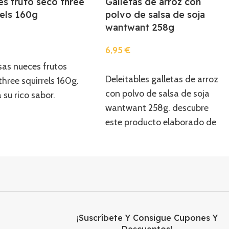
s fruto seco three
Galletas de arroz con
rels 160g
polvo de salsa de soja
wantwant 258g
€
6,95
€
r
as nueces frutos
Añadir
Deleitables galletas de arroz
three squirrels 160g.
con polvo de salsa de soja
 su rico sabor.
wantwant 258g. descubre
este producto elaborado de
manera tradicional.
¡Suscríbete Y Consigue Cupones Y