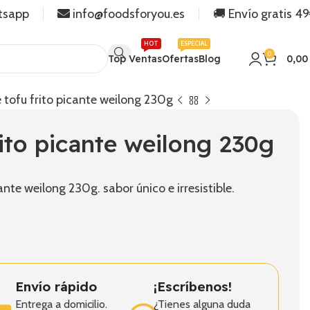
tsapp
info@foodsforyou.es
🚚 Envío gratis 4
HOT
ESPECIAL
0
Top Ventas
Ofertas
Blog
0,0
e tofu frito picante weilong 230g
rito picante weilong 230g
ante weilong 230g. sabor único e irresistible.
Envío rápido
¡Escríbenos!
Entrega a domicilio.
¿Tienes alguna duda