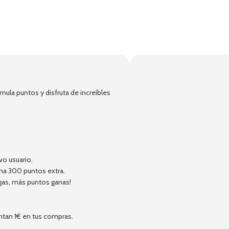
!
ula puntos y disfruta de increíbles
vo usuario.
ma 300 puntos extra.
gas, más puntos ganas!
ntan 1€ en tus compras.