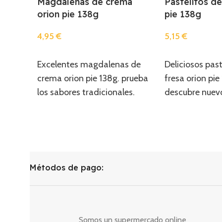
Magdalenas de crema
Pastelitos de
orion pie 138g
pie 138g
4,95
€
5,15
€
Añadir
Añadir
Excelentes magdalenas de
Deliciosos past
crema orion pie 138g. prueba
fresa orion pie
los sabores tradicionales.
descubre nuevo
Métodos de pago:
Somos un supermercado online