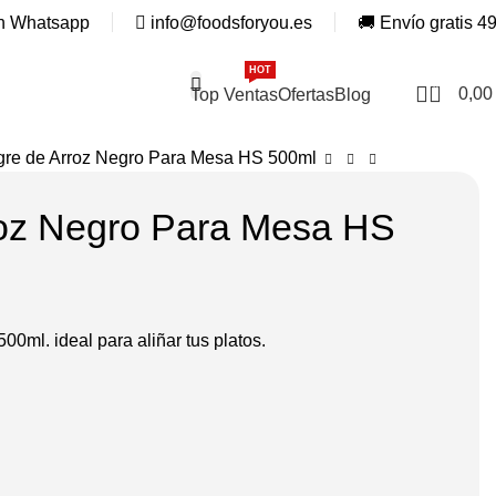
n Whatsapp
info@foodsforyou.es
🚚 Envío gratis 4
HOT
ESPECIAL
0
0,0
Top Ventas
Ofertas
Blog
gre de Arroz Negro Para Mesa HS 500ml
roz Negro Para Mesa HS
00ml. ideal para aliñar tus platos.