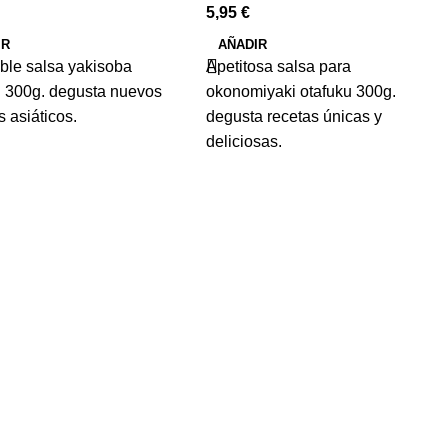
5,95
€
IR
AÑADIR
able salsa yakisoba
Apetitosa salsa para
u 300g. degusta nuevos
okonomiyaki otafuku 300g.
 asiáticos.
degusta recetas únicas y
deliciosas.