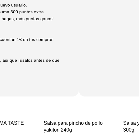
nuevo usuario.
 suma 300 puntos extra.
 hagas, más puntos ganas!
scuentan 1€ en tus compras.
 así que ¡úsalos antes de que
RIMA TASTE
Salsa para pincho de pollo
Salsa
yakitori 240g
300g