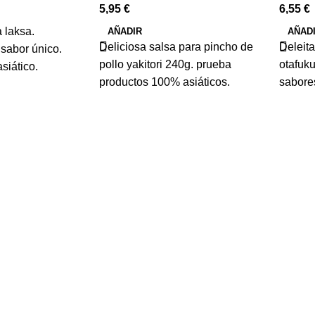
5,95
€
6,55
€
 laksa.
AÑADIR
AÑAD
Deliciosa salsa para pincho de
Deleit
 sabor único.
pollo yakitori 240g. prueba
otafuk
siático.
productos 100% asiáticos.
sabores