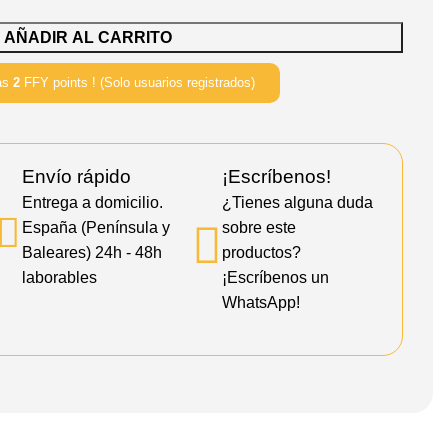
AÑADIR AL CARRITO
ás
2
FFY points ! (Solo usuarios registrados)
Envío rápido
¡Escríbenos!
Entrega a domicilio.
¿Tienes alguna duda
España (Península y
sobre este
Baleares) 24h - 48h
productos?
laborables
¡Escríbenos un
WhatsApp!