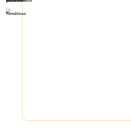
MÁS
Recetas, consejos y
¡Formas Divinas de Disfrutar el
Ramen Buldak Samyang!
Condiciones de venta
Envío y devoluciones