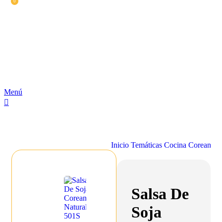
0
Menú
Buscar
0,00
€
Inicio
Temáticas
Cocina Coreana
S
Salsa De
Soja