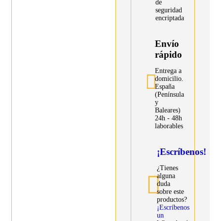
de
seguridad
encriptada
Envío
rápido
Entrega a
domicilio.
España
(Península
y
Baleares)
24h - 48h
laborables
¡Escríbenos!
¿Tienes
alguna
duda
sobre este
productos?
¡Escríbenos
un