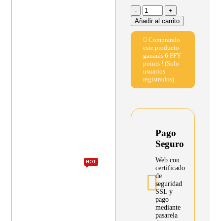
Añadir al carrito
Comprando
este producto
ganarás
6
FFY
points ! (Solo
usuarios
registrados)
Pago
Seguro
Web con
HOT
certificado
de
seguridad
SSL y
pago
mediante
pasarela