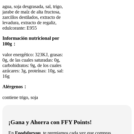
agua, soja desgrasada, sal, trigo,
jarabe de maíz de alta fructosa,
zarcillos destilados, extracto de
levadura, extracto de regaliz,
edulcorante: E955
Información nutricional por
100g：
valor energético: 323KJ, grasas:
0g, de las cuales saturadas: 0g,
carbohidratos: 9g, de los cuales
azúcares: 3g, proteínas: 10g, sal:
16g
Alérgenos：
contiene trigo, soja
¡Gana y Ahorra con FFY Points!
En
Foodsforyou
, te premiamos cada vez que compras.