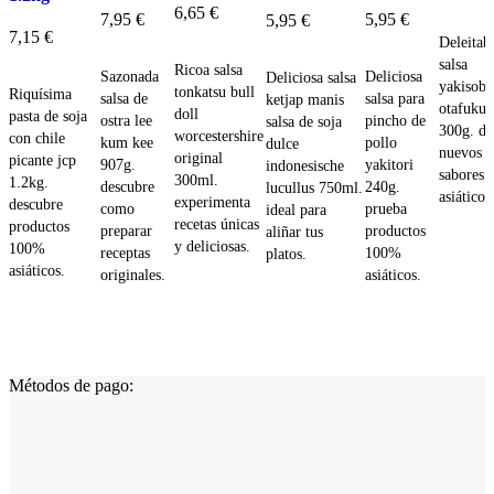
6,65
€
7,95
€
5,95
€
5,95
€
Añadi
7,15
€
Deleitab
Añadir
Añadir
Añadir
Añadir
salsa
Ricoa salsa
Añadir
Sazonada
Deliciosa
Deliciosa salsa
yakisoba
tonkatsu bull
Riquísima
salsa de
salsa para
ketjap manis
otafuku
doll
pasta de soja
ostra lee
pincho de
salsa de soja
300g. de
worcestershire
con chile
kum kee
pollo
dulce
nuevos
original
picante jcp
907g.
yakitori
indonesische
sabores
300ml.
1.2kg.
descubre
240g.
lucullus 750ml.
asiáticos
experimenta
descubre
como
prueba
ideal para
recetas únicas
productos
preparar
productos
aliñar tus
y deliciosas.
100%
receptas
100%
platos.
asiáticos.
originales.
asiáticos.
Métodos de pago: