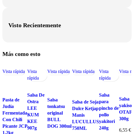
Visto Recientemente
Más como esto
Vista rápida
Vista
Vista rápida
Vista rápida
Vista
Vista rá
rápida
rápida
Salsa De
Salsa
Salsa
Pasta de
Salsa
Ostra
para
Salsa de Soja
yakiso
Judía
tonkatsu
LEE
pincho de
Dulce Ketjap
OTAF
Fermentada
original
KUM
pollo
Manis
300g
Con Chili
BULL
KEE
yakitori
LUCULLUS
Picante JCP
DOG 300ml
907g
240g
750ML
6,55
€
1.2kg