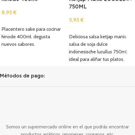
750ML
8,95
€
5,95
€
Añadir
Placentero sake para cocinar
Añadir
hinode 400ml. degusta
Deliciosa salsa ketjap manis
nuevos sabores.
salsa de soja dulce
indonesische lucullus 750ml.
ideal para aliñar tus platos.
Métodos de pago:
Somos un supermercado online en el que podrás encontrar
productos asiáticos, japoneses, coreanos, etc.