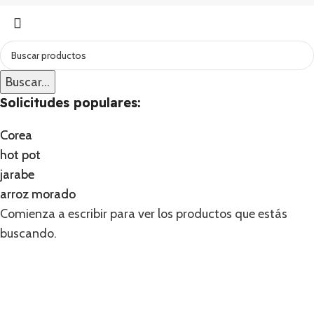
Buscar...
Buscar...
Solicitudes populares:
Solicitudes populares:
Corea
Corea
hot pot
hot pot
jarabe
jarabe
arroz morado
arroz morado
Comienza a escribir para ver los productos que estás
buscando.