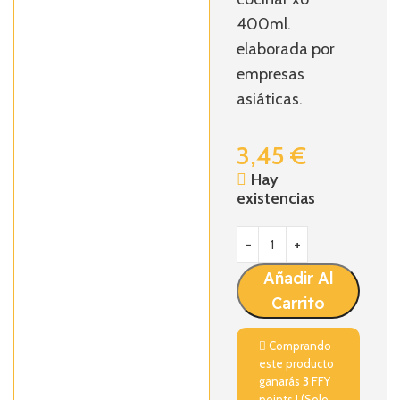
400ml.
elaborada por
empresas
asiáticas.
3,45
€
Hay
existencias
Añadir Al
Carrito
Comprando
este producto
ganarás
3
FFY
points ! (Solo