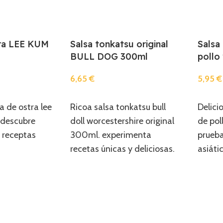
tra LEE KUM
Salsa tonkatsu original
Salsa
BULL DOG 300ml
pollo
6,65
€
5,95
€
Añadir
Añadi
 de ostra lee
Ricoa salsa tonkatsu bull
Delici
 descubre
doll worcestershire original
de pol
 receptas
300ml. experimenta
prueb
recetas únicas y deliciosas.
asiáti