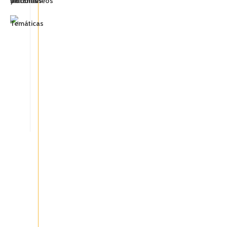
Recetas, consejos y
MÁS
Supermercado comida asiática
Condiciones de venta
Envío y devoluciones