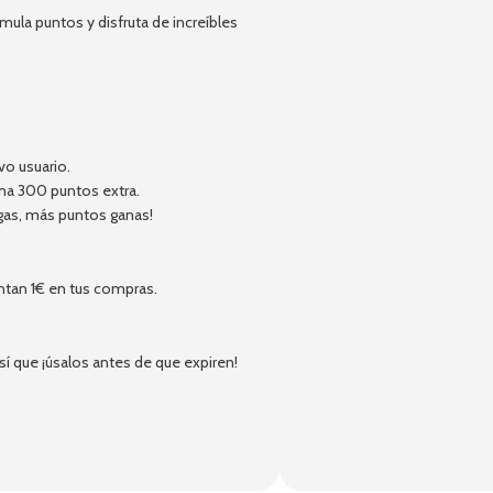
ula puntos y disfruta de increíbles
vo usuario.
ma 300 puntos extra.
gas, más puntos ganas!
ntan 1€ en tus compras.
 que ¡úsalos antes de que expiren!