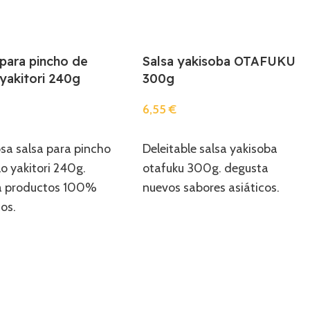
 para pincho de
Salsa yakisoba OTAFUKU
 yakitori 240g
300g
6,55
€
r
Añadir
osa salsa para pincho
Deleitable salsa yakisoba
lo yakitori 240g.
otafuku 300g. degusta
a productos 100%
nuevos sabores asiáticos.
cos.