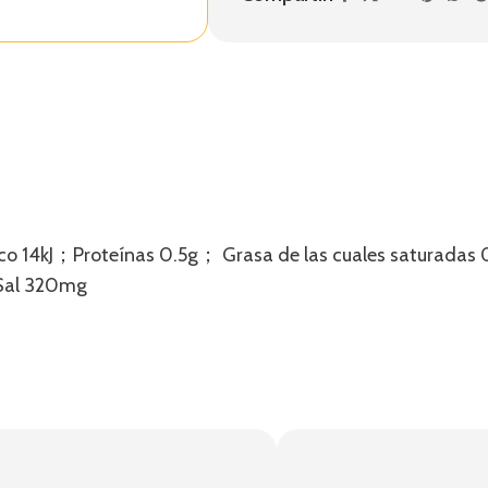
ico 14kJ；Proteínas 0.5g； Grasa de las cuales saturada
；Sal 320mg
!