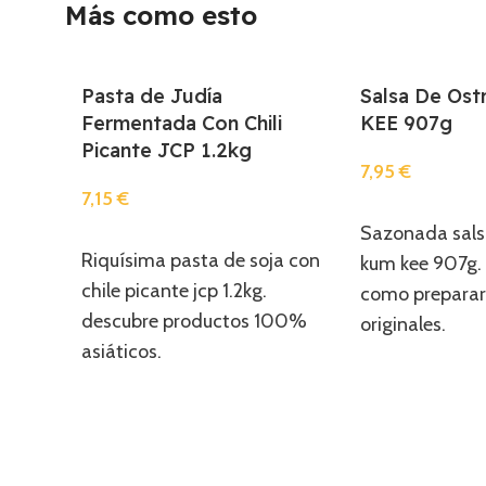
Más como esto
Pasta de Judía
Salsa De Os
Fermentada Con Chili
KEE 907g
Picante JCP 1.2kg
7,95
€
7,15
€
Añadir
Sazonada salsa
Añadir
Riquísima pasta de soja con
kum kee 907g.
chile picante jcp 1.2kg.
como preparar
descubre productos 100%
originales.
asiáticos.