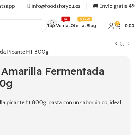
atsapp
info@foodsforyou.es
🚚 Envío gratis 4
HOT
ESPECIAL
0
Top Ventas
Ofertas
Blog
0,0
ada Picante HT 800g
 Amarilla Fermentada
00g
lla picante ht 800g. pasta con un sabor único, ideal