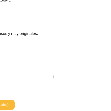
 150ML
osos y muy originales.
rados)