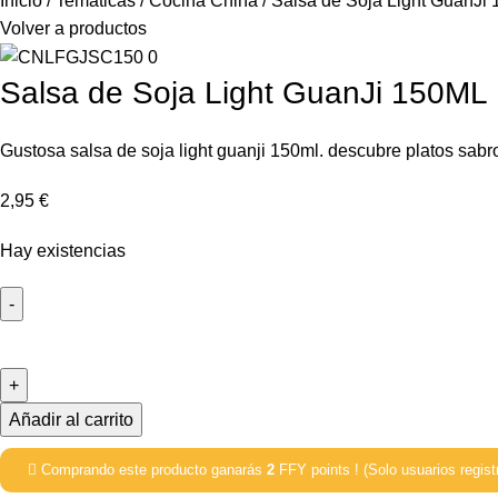
Inicio
Temáticas
Cocina China
Salsa de Soja Light GuanJi
Volver a productos
Salsa de Soja Light GuanJi 150ML
Gustosa salsa de soja light guanji 150ml. descubre platos sabr
2,95
€
Hay existencias
Añadir al carrito
Comprando este producto ganarás
2
FFY points ! (Solo usuarios regist