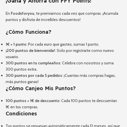
¡Gana y Ahorra con FFY Points!
En
Foodsforyou
, te premiamos cada vez que compras. ¡Acumula
puntos y disfruta de increíbles descuentos!
¿Cómo Funciona?
1€ = 1 punto
: Por cada euro que gastes, sumas 1 punto.
¡200 puntos de bienvenida!
: Solo por registrarte como nuevo
usuario.
300 puntos en tu cumpleaños
: Celebra con nosotros y suma
300 puntos extra.
300 puntos por cada 5 pedidos
: ¡Cuantas más compras hagas,
más puntos ganas!
¿Cómo Canjeo Mis Puntos?
100 puntos = 1€ de descuento
: Cada 100 puntos te descuentan
1€ en tus compras.
Condiciones
Tus puntos se renuevan automáticamente cada 12 meses, así que