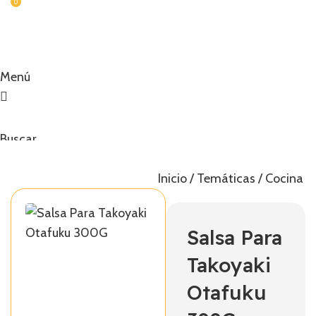
0
Menú
Buscar
0,00
€
Inicio
Temáticas
Cocina 
Salsa Para
Takoyaki
Otafuku