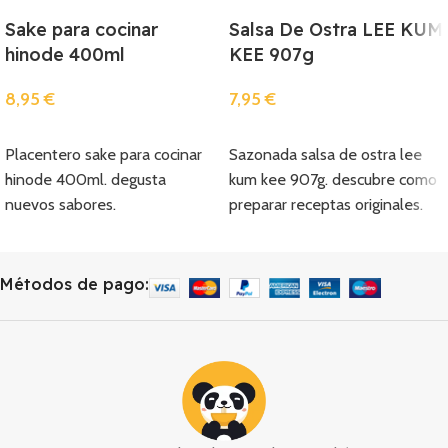
Sake para cocinar
Salsa De Ostra LEE KUM
hinode 400ml
KEE 907g
8,95
€
7,95
€
Añadir
Añadir
Placentero sake para cocinar
Sazonada salsa de ostra lee
hinode 400ml. degusta
kum kee 907g. descubre como
nuevos sabores.
preparar receptas originales.
Métodos de pago: